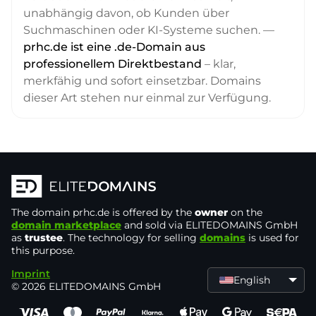
unabhängig davon, ob Kunden über
Suchmaschinen oder KI-Systeme suchen. —
prhc.de ist eine .de-Domain aus
professionellem Direktbestand
– klar,
merkfähig und sofort einsetzbar. Domains
dieser Art stehen nur einmal zur Verfügung.
The domain
prhc.de
is offered by the
owner
on the
domain marketplace
and sold via ELITEDOMAINS GmbH
as
trustee
. The technology for selling
domains
is used for
this purpose.
Imprint
English
© 2026 ELITEDOMAINS GmbH