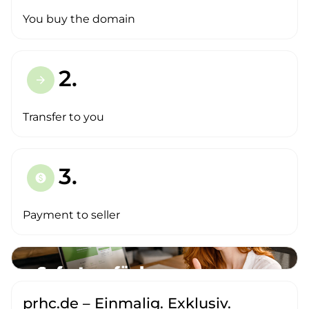
You buy the domain
2.
arrow_forward
Transfer to you
3.
paid
Payment to seller
prhc.de – Einmalig. Exklusiv.