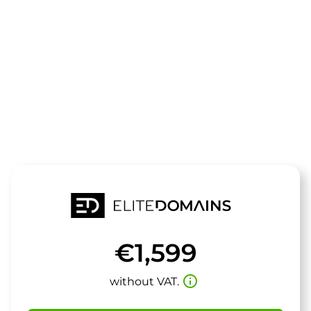
The domain
prhc.de
is for sale
€1,599
info_outline
without VAT.