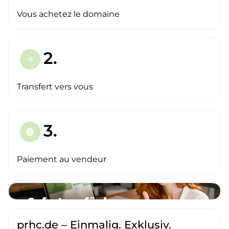
Vous achetez le domaine
2.
arrow_forward
Transfert vers vous
3.
paid
Paiement au vendeur
prhc.de – Einmalig. Exklusiv.