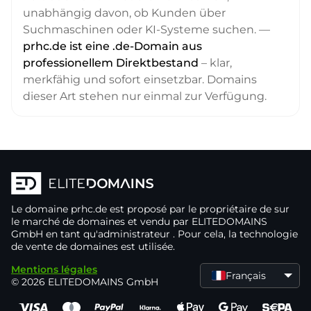
unabhängig davon, ob Kunden über
Suchmaschinen oder KI-Systeme suchen. —
prhc.de ist eine .de-Domain aus
professionellem Direktbestand
– klar,
merkfähig und sofort einsetzbar. Domains
dieser Art stehen nur einmal zur Verfügung.
Le domaine
prhc.de
est proposé par le propriétaire de
sur
le marché de domaines
et vendu par ELITEDOMAINS
GmbH en tant qu'administrateur
. Pour cela, la technologie
de vente de domaines
est utilisée.
Mentions légales
Français
© 2026 ELITEDOMAINS GmbH