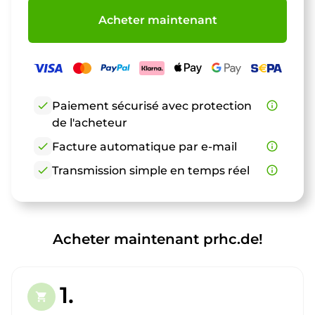
Acheter maintenant
check
Paiement sécurisé avec protection
info_outline
de l'acheteur
check
Facture automatique par e-mail
info_outline
check
Transmission simple en temps réel
info_outline
Acheter maintenant prhc.de!
1.
shopping_cart